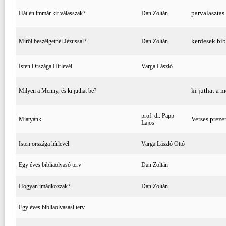
parvalasztas 
Hát én immár kit válasszak?
Dan Zoltán
kerdesek bib
Miről beszélgetnél Jézussal?
Dan Zoltán
Isten Országa Hírlevél
Varga László
ki juthat a 
Milyen a Menny, és ki juthat be?
prof. dr. Papp
Verses preze
Miatyánk
Lajos
Isten országa hírlevél
Varga László Ottó
Egy éves bibliaolvasó terv
Dan Zoltán
Hogyan imádkozzak?
Dan Zoltán
Egy éves bibliaolvasási terv