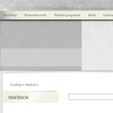
Kezdőlap
Bemutatkozunk
Állandó programok
Hírek
Galéri
Kezdőlap
»
Tanítások
»