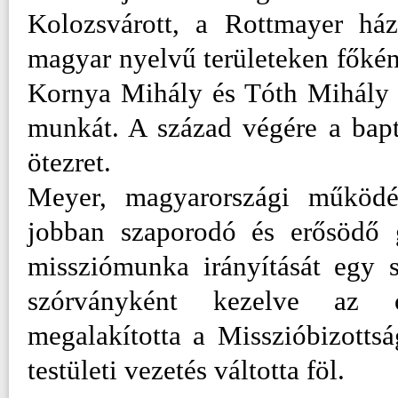
Kolozsvárott, a Rottmayer há
magyar nyelvű területeken főkén
Kornya Mihály és Tóth Mihály 
munkát. A század végére a bapt
ötezret.
Meyer, magyarországi működé
jobban szaporodó és erősödő g
missziómunka irányítását egy 
szórványként kezelve az o
megalakította a Misszióbizottsá
testületi vezetés váltotta föl.