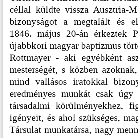
céllal küldte vissza Ausztria-
bizonyságot a megtalált és el
1846. május 20-án érkeztek Pe
újabbkori magyar baptizmus tör
Rottmayer - aki egyébként aszt
mesterségét, s közben azoknak,
mind vallásos iratokkal bizony
eredményes munkát csak úgy v
társadalmi körülményekhez, f
igényeit, és ahol szükséges, mag
Társulat munkatársa, nagy menn