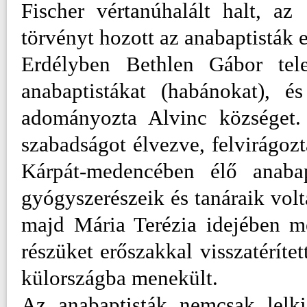
Fischer vértanúhalált halt, a
törvényt hozott az anabaptisták 
Erdélyben Bethlen Gábor tele
anabaptistákat (habánokat), é
adományozta Alvinc községet. 
szabadságot élvezve, felvirágozt
Kárpát-medencében élő anabap
gyógyszerészeik és tanáraik volt
majd Mária Terézia idejében me
részüket erőszakkal visszatérít
külországba menekült.
Az anabaptisták nemcsak lelki