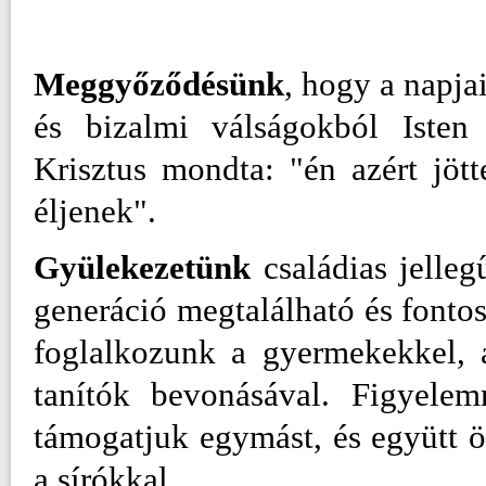
Meggyőződésünk
, hogy a napja
és bizalmi válságokból Isten 
Krisztus mondta: "én azért jöt
éljenek".
Gyülekezetünk
családias jelleg
generáció megtalálható és fonto
foglalkozunk a gyermekekkel, a
tanítók bevonásával. Figyelem
támogatjuk egymást, és együtt ö
a sírókkal.