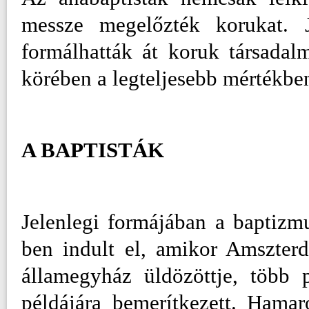
messze megelőzték korukat. 
formálhatták át koruk társada
körében a legteljesebb mértékbe
A BAPTISTÁK
Jelenlegi formájában a baptizm
ben indult el, amikor Amszter
államegyház üldözöttje, több p
példájára bemerítkezett. Hama