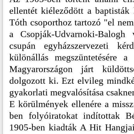
ellentét kiéleződött a baptistá
Tóth csoporthoz tartozó "el nem
a Csopják-Udvarnoki-Balogh v
csupán egyházszervezeti kér
különállás megszüntetésére a 
Magyarországon járt küldöttsé
dolgozott ki. Ezt elvileg mindk
gyakorlati megvalósítása csakne
E körülmények ellenére a miss
ben folyóiratokat indítottak 
1905-ben kiadták A Hit Hangja