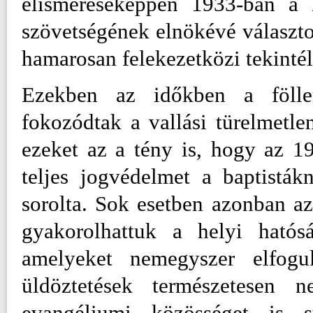
elismeréseképpen 1933-ban a 
szövetségének elnökévé választot
hamarosan felekezetközi tekintél
Ezekben az időkben a föllen
fokozódtak a vallási türelmetle
ezeket az a tény is, hogy az 19
teljes jogvédelmet a baptisták
sorolta. Sok esetben azonban az 
gyakorolhattuk a helyi hatós
amelyeket nemegyszer elfogu
üldöztetések természetesen
evangéliumi közösséget is s