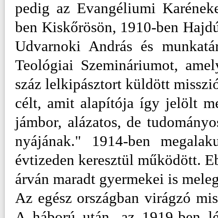
pedig az Evangéliumi Karéneke
ben Kiskőrösön, 1910-ben Hajdú
Udvarnoki András és munkatár
Teológiai Szemináriumot, amel
száz lelkipásztort küldött missz
célt, amit alapítója így jelölt 
jámbor, alázatos, de tudományos
nyájának." 1914-ben megalak
évtizeden keresztül működött. E
árván maradt gyermekei is meleg
Az egész országban virágzó miss
A háború után, az 1919-ben lé