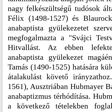
nagy felkészültségű tudósok ál
Félix (1498-1527) és Blauroc
anabaptista gyülekezetet szer
megfogalmazta a "Svájci Testv
Hitvallást. Az ebben lefekte
anabaptista gyülekezet magáé
Tamás (1490-1525) hatására kül
átalakulást követő irányzath
1561), Ausztriában Hubmayer Ba
anabaptizmus térhódítása. Hubma
a következő tételekben foglal