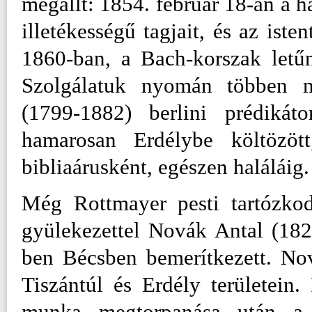
megállt: 1854. február 18-án a ha
illetékességű tagjait, és az isten
1860-ban, a Bach-korszak letű
Szolgálatuk nyomán többen m
(1799-1882) berlini prédikát
hamarosan Erdélybe költözöt
bibliaárusként, egészen haláláig
Még Rottmayer pesti tartózkod
gyülekezettel Novák Antal (182
ben Bécsben bemerítkezett. Nov
Tiszántúl és Erdély területein.
munka megtorpanása után a ha