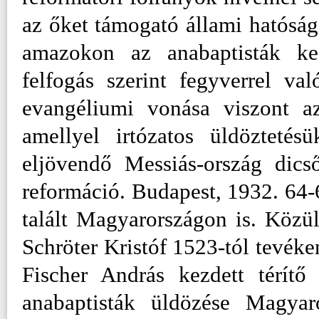
az őket támogató állami hatóságok
amazokon az anabaptisták ke
felfogás szerint fegyverrel va
evangéliumi vonása viszont az
amellyel irtózatos üldöztetés
eljövendő Messiás-ország dics
reformáció. Budapest, 1932. 64-6
talált Magyarországon is. Közül
Schröter Kristóf 1523-tól tevék
Fischer András kezdett térít
anabaptisták üldözése Magyar