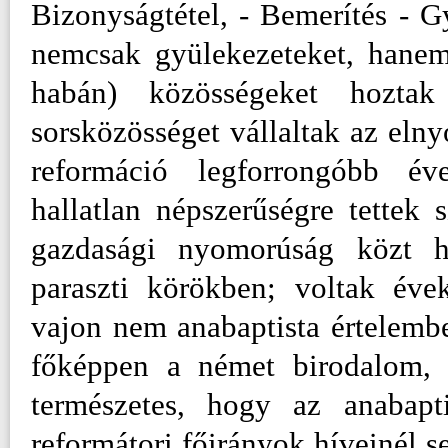
Bizonyságtétel, - Bemerítés - G
nemcsak gyülekezeteket, hanem 
habán) közösségeket hoztak 
sorsközösséget vállaltak az elny
reformáció legforrongóbb év
hallatlan népszerűségre tettek s
gazdasági nyomorúság közt h
paraszti körökben; voltak évek
vajon nem anabaptista értelemb
főképpen a német birodalom, S
természetes, hogy az anabap
reformátori főirányok híveinél s