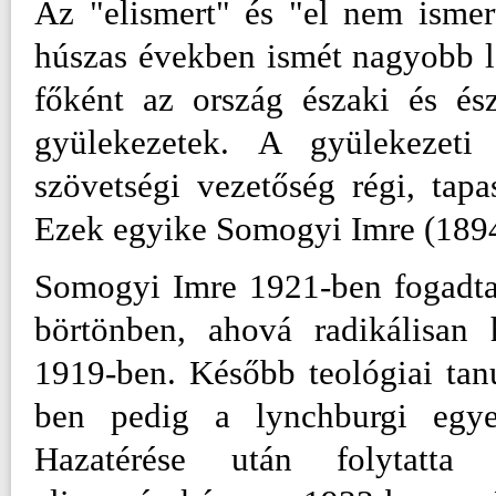
Az "elismert" és "el nem ismer
húszas években ismét nagyobb l
főként az ország északi és ész
gyülekezetek. A gyülekezeti
szövetségi vezetőség régi, tapa
Ezek egyike Somogyi Imre (189
Somogyi Imre 1921-ben fogadta 
börtönben, ahová radikálisan h
1919-ben. Később teológiai tan
ben pedig a lynchburgi egyete
Hazatérése után folytatta