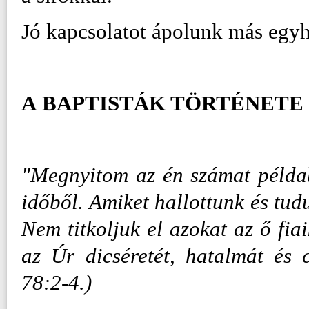
Jó kapcsolatot ápolunk más egy
A
BAPTISTÁK TÖRTÉNETE
"Megnyitom az én számat példabe
időből. Amiket hallottunk és tud
Nem titkoljuk el azokat az ő fia
az Úr dicséretét, hatalmát és c
78:2-4.)