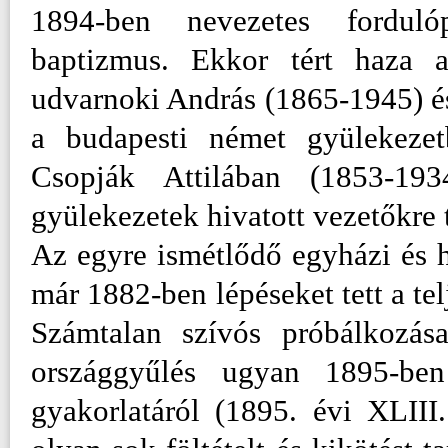
1894-ben nevezetes forduló
baptizmus. Ekkor tért haza a
udvarnoki András (1865-1945) é
a budapesti német gyülekezet
Csopják Attilában (1853-19
gyülekezetek hivatott vezetőkre 
Az egyre ismétlődő egyházi és 
már 1882-ben lépéseket tett a te
Számtalan szívós próbálkozás
országgyűlés ugyan 1895-ben
gyakorlatáról (1895. évi XLII