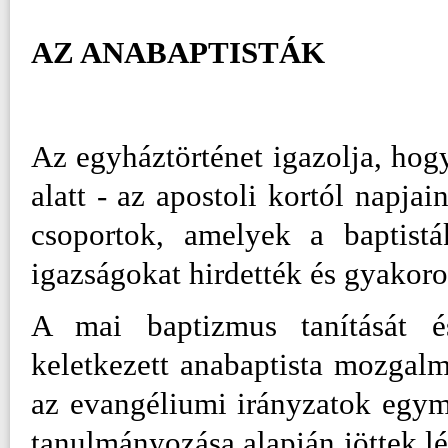
AZ ANABAPTISTÁK
Az egyháztörténet igazolja, hogy
alatt - az apostoli kortól napja
csoportok, amelyek a baptistá
igazságokat hirdették és gyakoro
A mai baptizmus tanítását é
keletkezett anabaptista mozgal
az evangéliumi irányzatok egymá
tanulmányozása alapján jöttek l