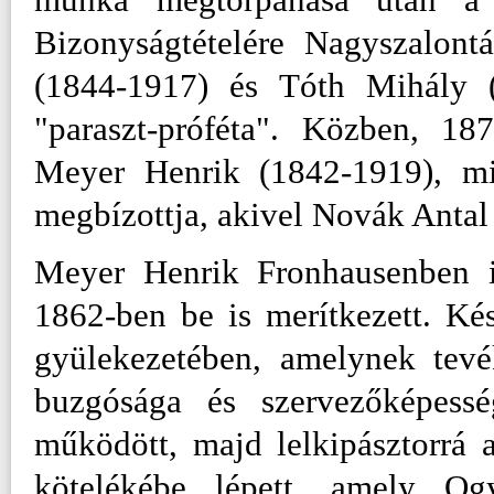
Bizonyságtételére Nagyszalont
(1844-1917) és Tóth Mihály (
"paraszt-próféta". Közben, 18
Meyer Henrik (1842-1919), min
megbízottja, akivel Novák Anta
Meyer Henrik Fronhausenben is
1862-ben be is merítkezett. Ké
gyülekezetében, amelynek tevé
buzgósága és szervezőképessé
működött, majd lelkipásztorrá 
kötelékébe lépett, amely Og