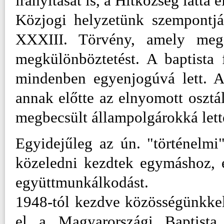
irányítását is, a Hitközség látta e
Közjogi helyzetünk szempontjá
XXXIII. Törvény, amely megsz
megkülönböztetést. A baptista 
mindenben egyenjogúvá lett. A
annak előtte az elnyomott osztál
megbecsült állampolgárokká let
Egyidejűleg az ún. "történelmi
közeledni kezdtek egymáshoz, 
együttmunkálkodást.
1948-tól kezdve közösségünkkel
el a Magyarországi Baptist