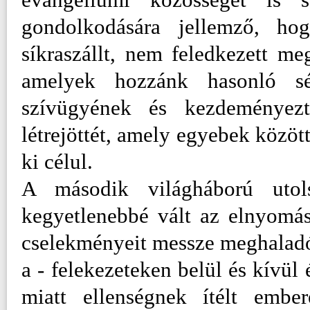
gondolkodására jellemző, ho
síkraszállt, nem feledkezett me
amelyek hozzánk hasonló sér
szívügyének és kezdeményez
létrejöttét, amely egyebek között
ki célul.
A második világháború utols
kegyetlenebbé vált az elnyomás
cselekményeit messze meghaladó 
a - felekezeteken belül és kívül
miatt ellenségnek ítélt ember