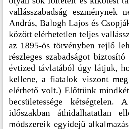
olyan sok föltételt és kikötést t
vallásszabadság eszménynek n
András, Balogh Lajos és Csopják 
között elérhetetlen teljes vallás
az 1895-ös törvényben rejlő lehe
részleges szabadságot biztosító
évtized távlatából úgy látjuk, 
kellene, a fiatalok viszont meg
elérhető volt.) Előttünk mindké
becsületessége kétségtelen. 
időszakban áthidalhatatlan el
módszereik egyidejű alkalmazása