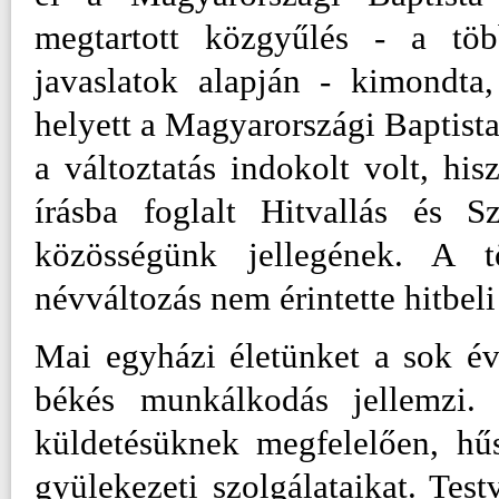
megtartott közgyűlés - a töb
javaslatok alapján - kimondta
helyett a Magyarországi Baptist
a változtatás indokolt volt, hi
írásba foglalt Hitvallás és S
közösségünk jellegének. A 
névváltozás nem érintette hitbeli
Mai egyházi életünket a sok év
békés munkálkodás jellemzi. 
küldetésüknek megfelelően, hű
gyülekezeti szolgálataikat. Tes