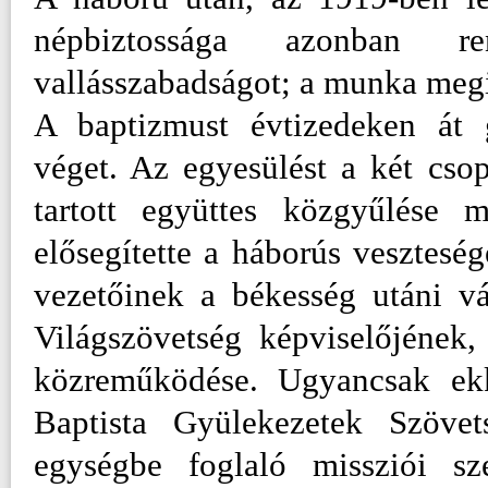
népbiztossága azonban re
vallásszabadságot; a munka megi
A baptizmust évtizedeken át 
véget. Az egyesülést a két cs
tartott együttes közgyűlése 
elősegítette a háborús vesztesé
vezetőinek a békesség utáni vá
Világszövetség képviselőjének
közreműködése. Ugyancsak ekk
Baptista Gyülekezetek Szövet
egységbe foglaló missziói sz