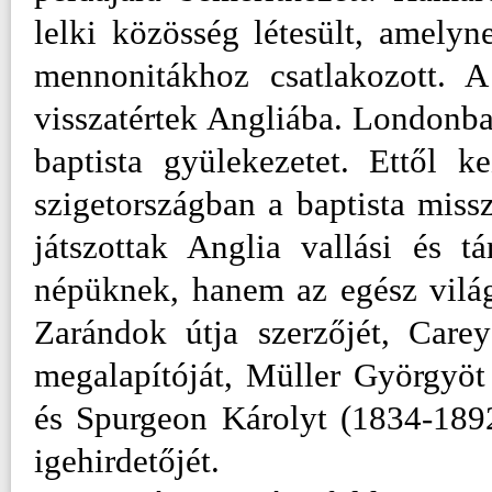
lelki közösség létesült, amely
mennonitákhoz csatlakozott. 
visszatértek Angliába. Londonba
baptista gyülekezetet. Ettől k
szigetországban a baptista miss
játszottak Anglia vallási és 
népüknek, hanem az egész vilá
Zarándok útja szerzőjét, Care
megalapítóját, Müller Györgyöt
és Spurgeon Károlyt (1834-189
igehirdetőjét.