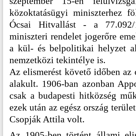
szeptember 15-én felülvizsgá
közoktatásügyi miniszterhez fö
Ócsai Hitvallást - a 77.092/
miniszteri rendelet jogerőre emel
a kül- és belpolitikai helyzet 
nemzetközi tekintélye is.
Az elismerést követő időben az o
alakult. 1906-ban azonban Appo
csak a budapesti hitközség mű
ezek után az egész ország terület
Csopják Attila volt.
Az 1905-ben történt állami el