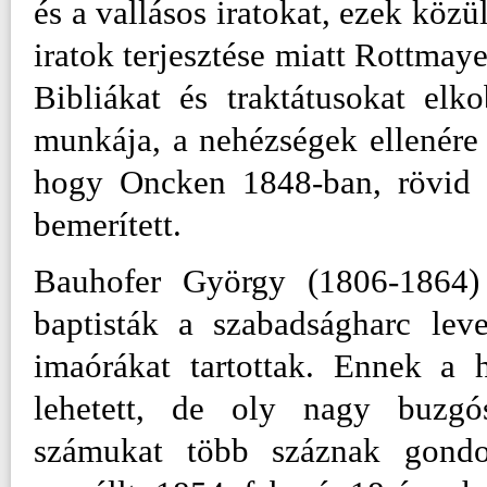
és a vallásos iratokat, ezek közü
iratok terjesztése miatt Rottmaye
Bibliákat és traktátusokat elk
munkája, a nehézségek ellenére i
hogy Oncken 1848-ban, rövid p
bemerített.
Bauhofer György (1806-1864) 
baptisták a szabadságharc lev
imaórákat tartottak. Ennek a 
lehetett, de oly nagy buzgó
számukat több száznak gondo