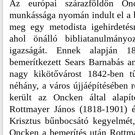
Az európai szárazföldön On
munkássága nyomán indult el a b
meg egy metodista igehirdetés
ahol önálló bibliatanulmány
igazságát. Ennek alapján 18
bemerítkezett Sears Barnabás ame
nagy kikötővárost 1842-ben tű
néhány, a város újjáépítésében 
került az Oncken által alapít
Rottmayer János (1818-1901) 
Krisztus bűnbocsátó kegyelmét
Oncken a bemerítés után Rottmay