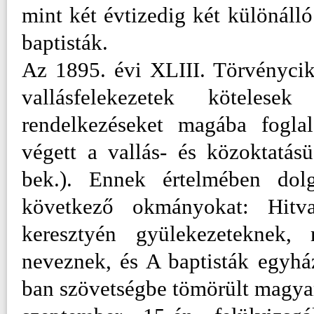
mint két évtizedig két különál
baptisták.
Az 1895. évi XLIII. Törvénycik
vallásfelekezetek köteles
rendelkezéseket magába foglal
végett a vallás- és közoktatás
bek.). Ennek értelmében dol
következő okmányokat: Hitva
keresztyén gyülekezeteknek, 
neveznek, és A baptisták egyhá
ban szövetségbe tömörült magya