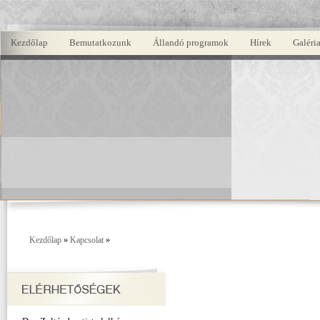
Kezdőlap
Bemutatkozunk
Állandó programok
Hírek
Galéri
Kezdőlap
»
Kapcsolat
»