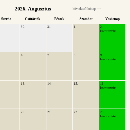
2026. Augusztus
következő hónap >>
Szerda
Csütörtök
Péntek
Szombat
Vasárnap
30.
31.
1.
2.
Istentisztelet
6.
7.
8.
9.
Istentisztelet
13.
14.
15.
16.
Istentisztelet
20.
21.
22.
23.
Istentisztelet