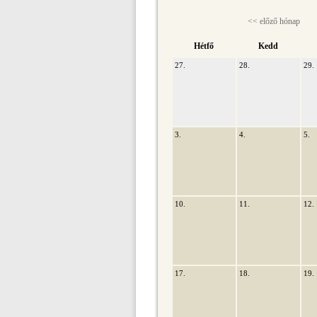
<< előző hónap
Hétfő
Kedd
27.
28.
29.
3.
4.
5.
10.
11.
12.
17.
18.
19.