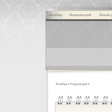
Kezdőlap
Bemutatkozunk
Állandó 
Kezdőlap
»
Programnaptár
»