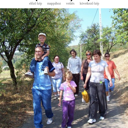
előző kép
mappához
vetítés
következő kép