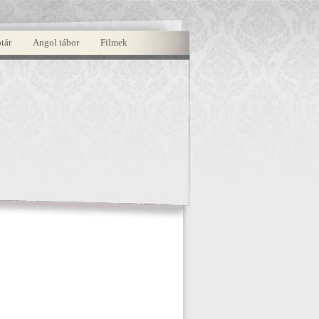
tár
Angol tábor
Filmek