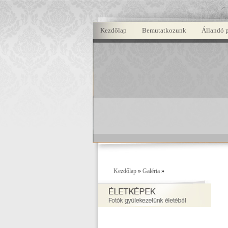
Kezdőlap
Bemutatkozunk
Állandó 
Kezdőlap
»
Galéria
»