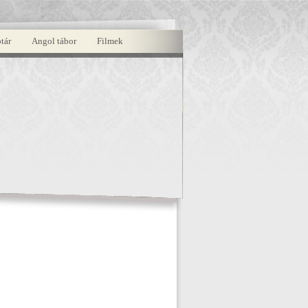
tár
Angol tábor
Filmek