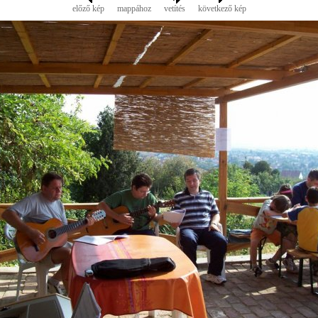
előző kép
mappához
vetítés
következő kép