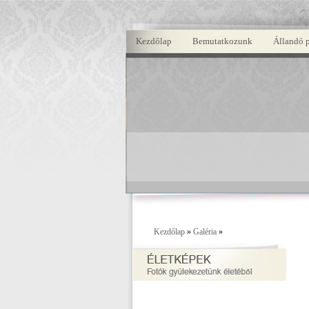
Kezdőlap
Bemutatkozunk
Állandó 
Kezdőlap
»
Galéria
»