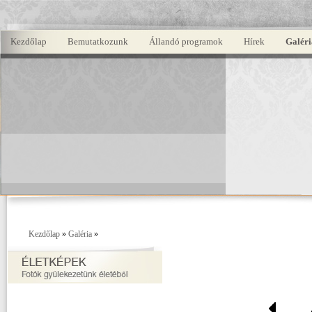
Kezdőlap
Bemutatkozunk
Állandó programok
Hírek
Galéri
Kezdőlap
»
Galéria
»