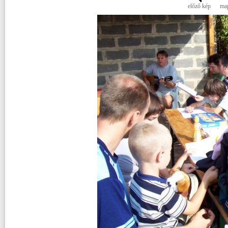
előző kép
ma