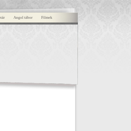
tár
Angol tábor
Filmek