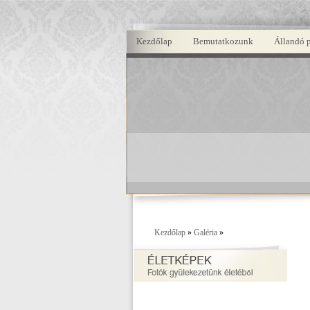
Kezdőlap
Bemutatkozunk
Állandó 
Kezdőlap
»
Galéria
»