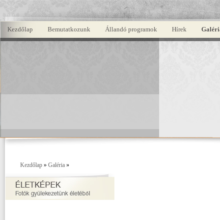
Kezdőlap
Bemutatkozunk
Állandó programok
Hírek
Galéri
Kezdőlap
»
Galéria
»