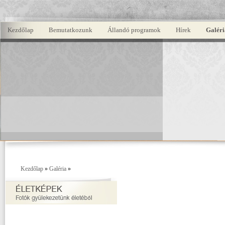
Kezdőlap
Bemutatkozunk
Állandó programok
Hírek
Galéri
Kezdőlap
»
Galéria
»