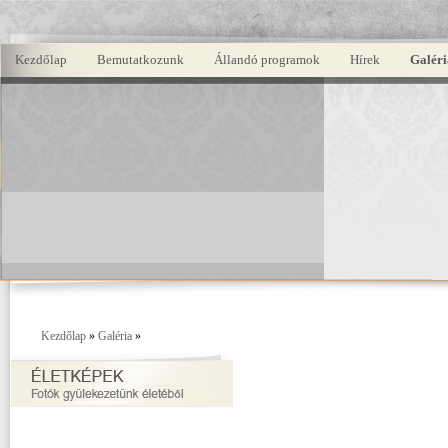
Kezdőlap
Bemutatkozunk
Állandó programok
Hírek
Galéri
Kezdőlap
»
Galéria
»