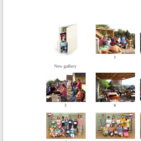
1
New gallery
5
6