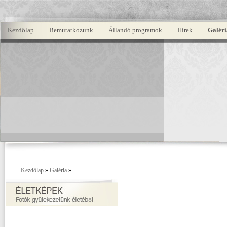
Kezdőlap
Bemutatkozunk
Állandó programok
Hírek
Galéri
Kezdőlap
»
Galéria
»